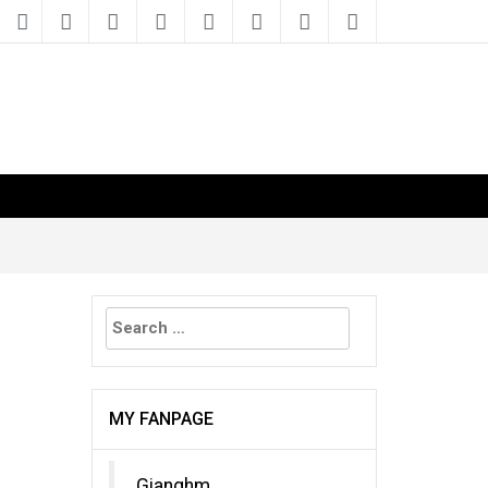
Search
for:
MY FANPAGE
Gianghm