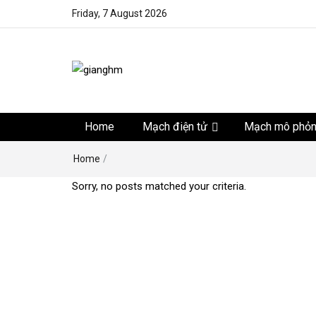
Friday, 7 August 2026
gianghm
Website chia sẻ kiến thức, kinh nghiệm, thủ thuật, tin 
khoa học kỹ thuật miễn phí
Home
Mạch điện tử
Mạch mô phỏ
Home
/
Sorry, no posts matched your criteria.