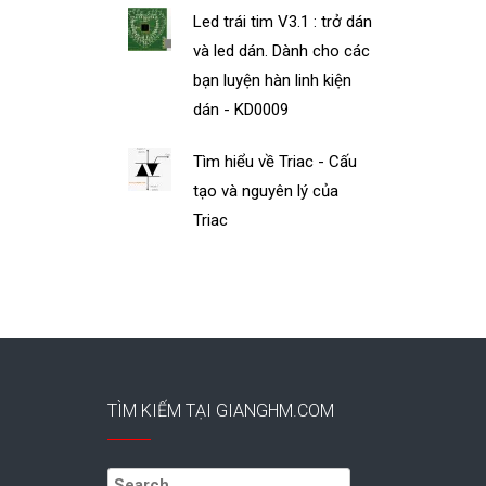
Led trái tim V3.1 : trở dán
và led dán. Dành cho các
bạn luyện hàn linh kiện
dán - KD0009
Tìm hiểu về Triac - Cấu
tạo và nguyên lý của
Triac
TÌM KIẾM TẠI GIANGHM.COM
Search