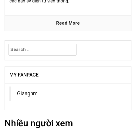
các bạn sv điện tử viễn thông.
Read More
Search
for:
MY FANPAGE
Gianghm
Nhiều người xem