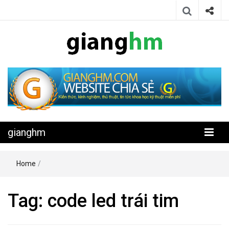
Website chia sẻ kiến thức, kinh nghiệm, thủ thuật, tin tức khoa học
gianghm
kỹ thuật miễn phí
gianghm
Home
/
Tag:
code led trái tim