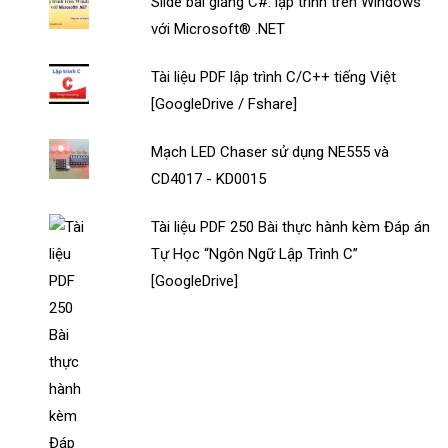
Slide bài giảng C#: lập trình trên Windows
với Microsoft® .NET
Tài liệu PDF lập trình C/C++ tiếng Việt
[GoogleDrive / Fshare]
Mạch LED Chaser sử dụng NE555 và
CD4017 - KD0015
Tài liệu PDF 250 Bài thực hành kèm Đáp án
Tự Học “Ngôn Ngữ Lập Trình C”
[GoogleDrive]