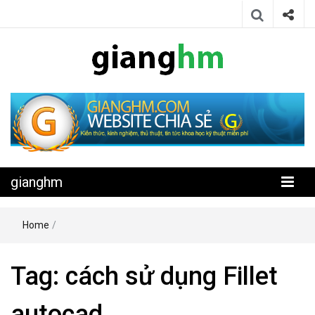
Website chia sẻ kiến thức, kinh nghiệm, thủ thuật, tin tức khoa học
gianghm
kỹ thuật miễn phí
gianghm
Home
/
Tag:
cách sử dụng Fillet
autocad