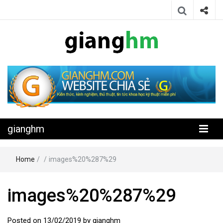
Website chia sẻ kiến thức, kinh nghiệm, thủ thuật, tin tức khoa học
gianghm
kỹ thuật miễn phí
gianghm
Home
/
/
images%20%287%29
images%20%287%29
Posted on
13/02/2019
by
gianghm