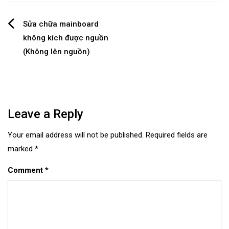
Post
Sửa chữa mainboard
không kích được nguồn
navigation
(Không lên nguồn)
Leave a Reply
Your email address will not be published.
Required fields are
marked
*
Comment
*