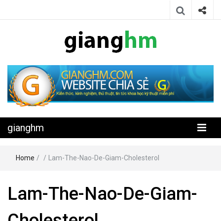
Website chia sẻ kiến thức, kinh nghiệm, thủ thuật, tin tức khoa học
gianghm
kỹ thuật miễn phí
gianghm
Home
/
/
Lam-The-Nao-De-Giam-Cholesterol
Lam-The-Nao-De-Giam-
Cholesterol