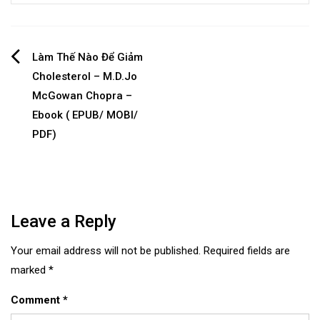
Post
Làm Thế Nào Để Giảm
Cholesterol – M.D.Jo
navigation
McGowan Chopra –
Ebook ( EPUB/ MOBI/
PDF)
Leave a Reply
Your email address will not be published.
Required fields are
marked
*
Comment
*