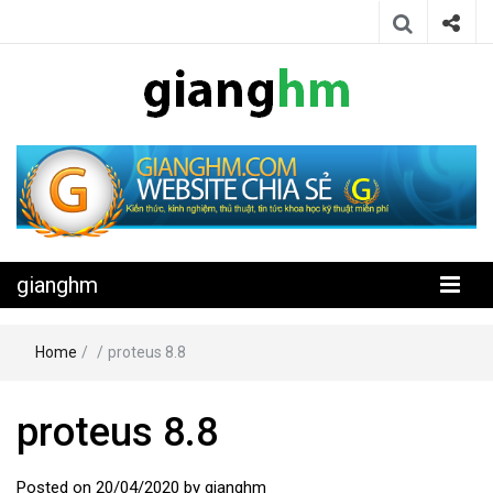
Website chia sẻ kiến thức, kinh nghiệm, thủ thuật, tin tức khoa học
gianghm
kỹ thuật miễn phí
gianghm
Home
/
/
proteus 8.8
proteus 8.8
Posted on
20/04/2020
by
gianghm