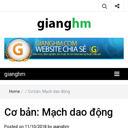
Website chia sẻ kiến thức, kinh nghiệm, thủ thuật, tin tức khoa học
gianghm
kỹ thuật miễn phí
gianghm
Home
/
/
Cơ bản: Mạch dao động
Cơ bản: Mạch dao động
Posted on
11/10/2018
by
gianghm