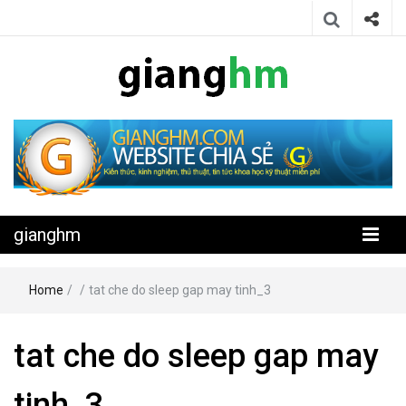
Website chia sẻ kiến thức, kinh nghiệm, thủ thuật, tin tức khoa học
gianghm
kỹ thuật miễn phí
gianghm
Home
/
/
tat che do sleep gap may tinh_3
tat che do sleep gap may
tinh_3