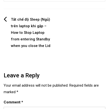
Post
Tắt chế độ Sleep (Ngủ)
trên laptop khi gập –
navigation
How to Stop Laptop
from entering Standby
when you close the Lid
Leave a Reply
Your email address will not be published.
Required fields are
marked
*
Comment
*