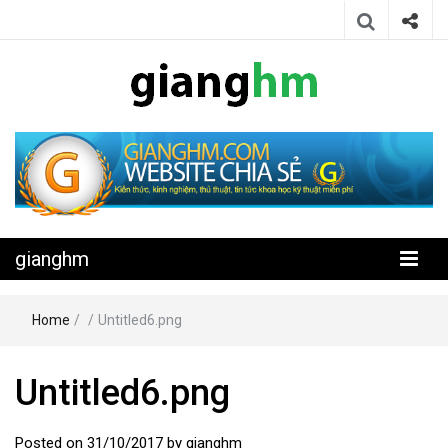
Website chia sẻ kiến thức, kinh nghiệm, thủ thuật, tin tức khoa học
gianghm
kỹ thuật miễn phí
gianghm
Home
/
/
Untitled6.png
Untitled6.png
Posted on
31/10/2017
by
gianghm