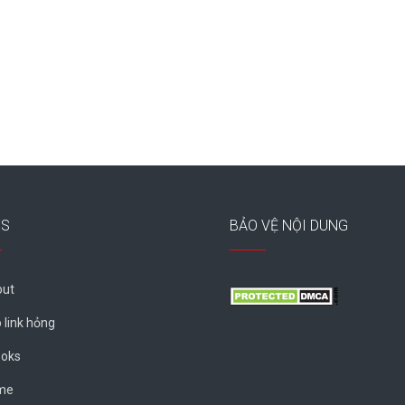
ES
BẢO VỆ NỘI DUNG
ut
 link hỏng
oks
me