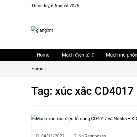
Thursday, 6 August 2026
gianghm
Website chia sẻ kiến thức, kinh nghiệm, thủ thuật, tin 
khoa học kỹ thuật miễn phí
Home
Mạch điện tử
Mạch mô phỏ
Home
/
Tag:
xúc xắc CD4017
04/11/2022
No Responses