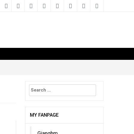
Search
for:
MY FANPAGE
Gianghm