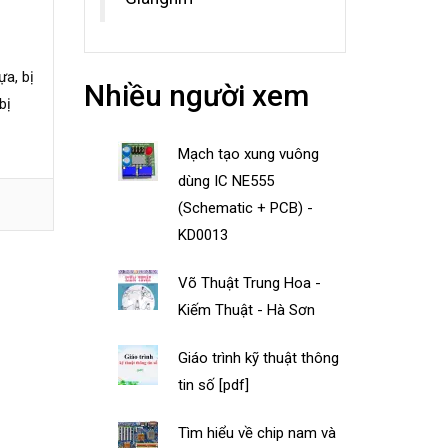
ựa, bị
Nhiều người xem
bị
Mạch tạo xung vuông
dùng IC NE555
(Schematic + PCB) -
KD0013
Võ Thuật Trung Hoa -
Kiếm Thuật - Hà Sơn
Giáo trình kỹ thuật thông
tin số [pdf]
Tìm hiểu về chip nam và