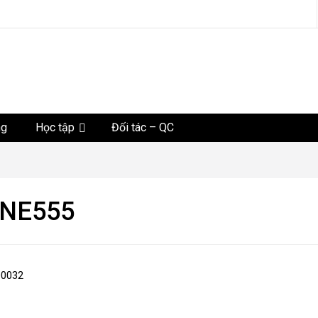
tức
ng
Học tập
Đối tác – QC
 NE555