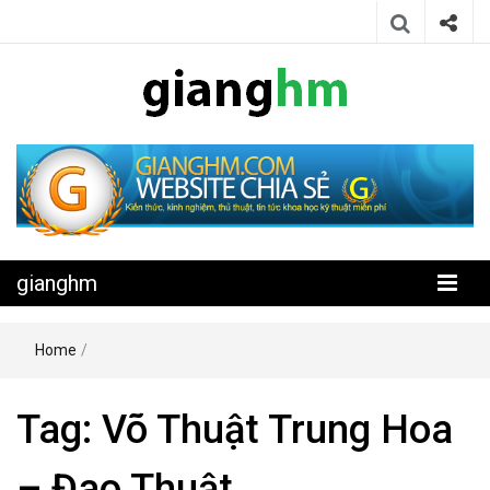
Website chia sẻ kiến thức, kinh nghiệm, thủ thuật, tin tức khoa học
gianghm
kỹ thuật miễn phí
gianghm
Home
/
Tag:
Võ Thuật Trung Hoa
– Đao Thuật