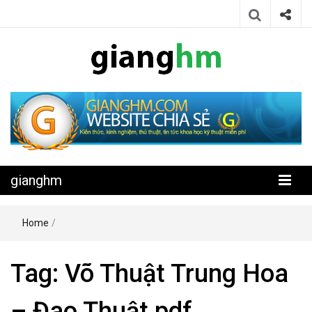
Website chia sẻ kiến thức, kinh nghiệm, thủ thuật, tin tức khoa học
gianghm
kỹ thuật miễn phí
gianghm
Home
/
Tag:
Võ Thuật Trung Hoa
– Đao Thuật pdf