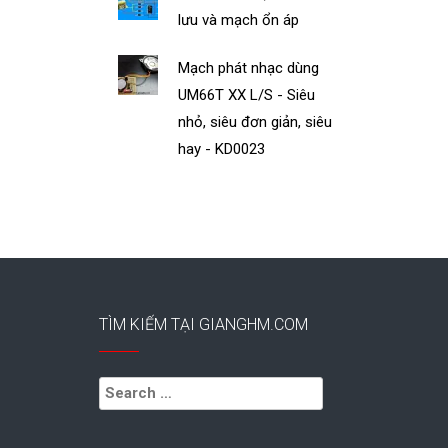
lưu và mạch ổn áp
Mạch phát nhạc dùng
UM66T XX L/S - Siêu
nhỏ, siêu đơn giản, siêu
hay - KD0023
TÌM KIẾM TẠI GIANGHM.COM
Search
for: