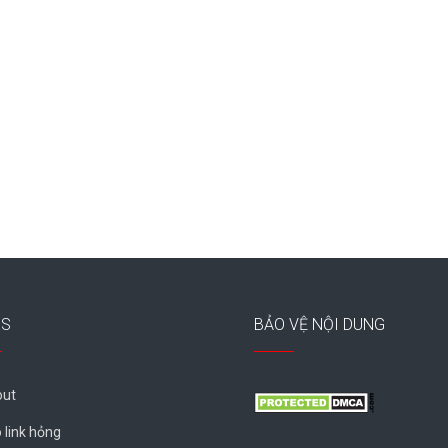
ES
BẢO VỆ NỘI DUNG
ut
 link hỏng