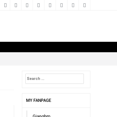
Search
for:
MY FANPAGE
Gianghm