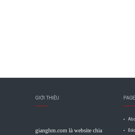
GIỚI THIỆU
PAG
Abo
gianghm.com là website chia
Báo