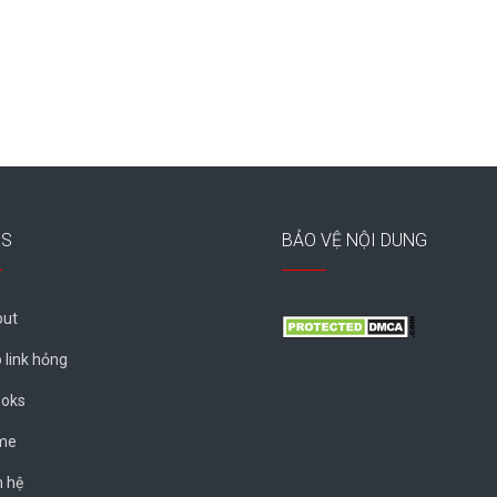
ES
BẢO VỆ NỘI DUNG
ut
 link hỏng
oks
me
n hệ