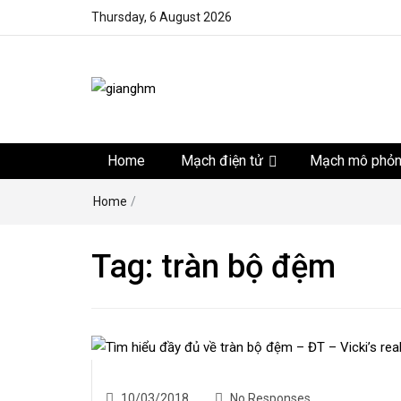
Thursday, 6 August 2026
gianghm
Website chia sẻ kiến thức, kinh nghiệm, thủ thuật, tin 
khoa học kỹ thuật miễn phí
Home
Mạch điện tử
Mạch mô phỏ
Home
/
Tag:
tràn bộ đệm
10/03/2018
No Responses