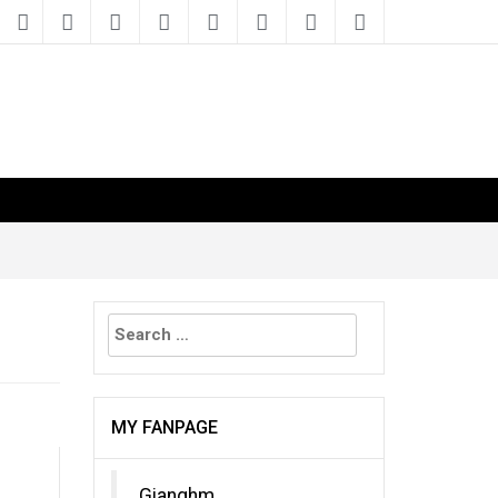
Search
for:
MY FANPAGE
Gianghm