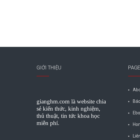
GIỚI THIỆU
PAG
Abo
gianghm.com là website chia
Báo
sẻ kiến thức, kinh nghiệm,
Ebo
thủ thuật, tin tức khoa học
miễn phí.
Ho
Liê