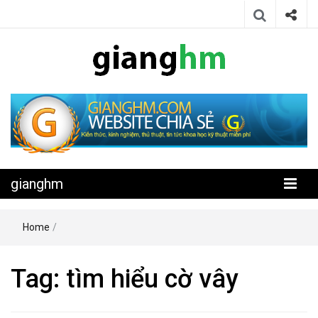
Website chia sẻ kiến thức, kinh nghiệm, thủ thuật, tin tức khoa học
gianghm
kỹ thuật miễn phí
gianghm
Home
/
Tag:
tìm hiểu cờ vây