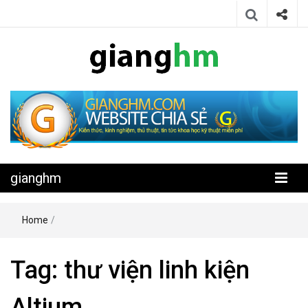
Website chia sẻ kiến thức, kinh nghiệm, thủ thuật, tin tức khoa học
gianghm
kỹ thuật miễn phí
gianghm
Home
/
Tag:
thư viện linh kiện
Altium