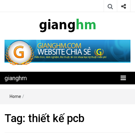
Website chia sẻ kiến thức, kinh nghiệm, thủ thuật, tin tức khoa học
gianghm
kỹ thuật miễn phí
gianghm
Home
/
Tag:
thiết kế pcb