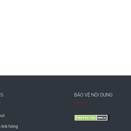
ES
BẢO VỆ NỘI DUNG
ut
 link hỏng