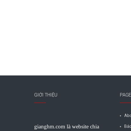
GIỚI THIỆU
PAG
Abo
gianghm.com là website chia
Báo