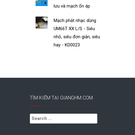
lưu và mạch ổn áp
Mạch phát nhạc dùng
UM66T XX L/S - Siêu
nhỏ, siêu đơn giản, siêu
hay - KD0023
TÌM KIẾM TẠI GIANGHM.COM
Search
for: