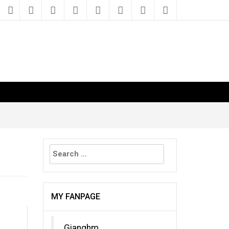
Search
for:
MY FANPAGE
Gianghm