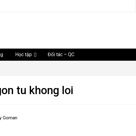
tức
ng
Học tập
Đối tác – QC
on tu khong loi