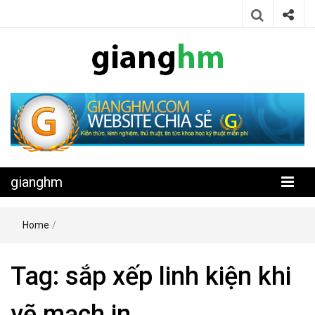
Website chia sẻ kiến thức, kinh nghiệm, thủ thuật, tin tức khoa học
gianghm
kỹ thuật miễn phí
gianghm
Home
/
Tag:
sắp xếp linh kiện khi
vẽ mạch in