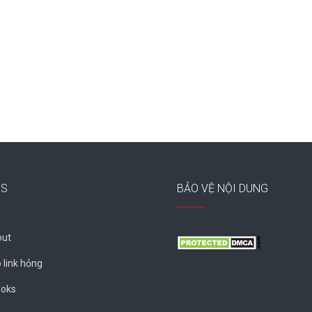
ES
BẢO VỆ NỘI DUNG
ut
 link hỏng
oks