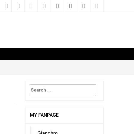
Search
for:
MY FANPAGE
Gianghm