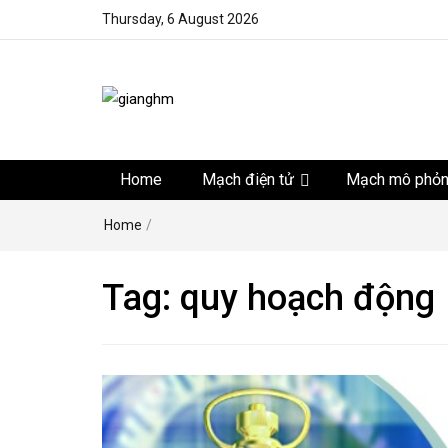
Thursday, 6 August 2026
gianghm
Website chia sẻ kiến thức, kinh nghiệm, thủ thuật, tin 
khoa học kỹ thuật miễn phí
Home
Mạch điện tử
Mạch mô phỏ
Home
/
Tag:
quy hoạch động