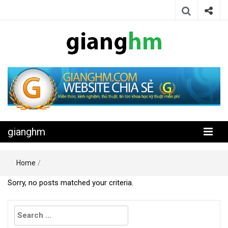
Website chia sẻ kiến thức, kinh nghiệm, thủ thuật, tin tức khoa học
gianghm
kỹ thuật miễn phí
gianghm
Home
/
Sorry, no posts matched your criteria.
Search
for: