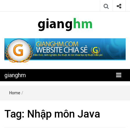
Website chia sẻ kiến thức, kinh nghiệm, thủ thuật, tin tức khoa học
gianghm
kỹ thuật miễn phí
gianghm
Home
/
Tag:
Nhập môn Java