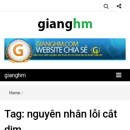
Website chia sẻ kiến thức, kinh nghiệm, thủ thuật, tin tức khoa học
gianghm
kỹ thuật miễn phí
gianghm
Home
/
Tag:
nguyên nhân lỗi cắt
dim