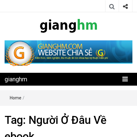
Website chia sẻ kiến thức, kinh nghiệm, thủ thuật, tin tức khoa học
gianghm
kỹ thuật miễn phí
gianghm
Home
/
Tag:
Người Ở Đâu Về
ebook