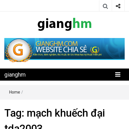
Website chia sẻ kiến thức, kinh nghiệm, thủ thuật, tin tức khoa học
gianghm
kỹ thuật miễn phí
gianghm
Home
/
Tag:
mạch khuếch đại
tda2003