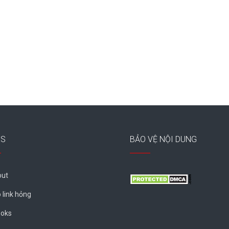
ES
BẢO VỆ NỘI DUNG
ut
 link hỏng
oks