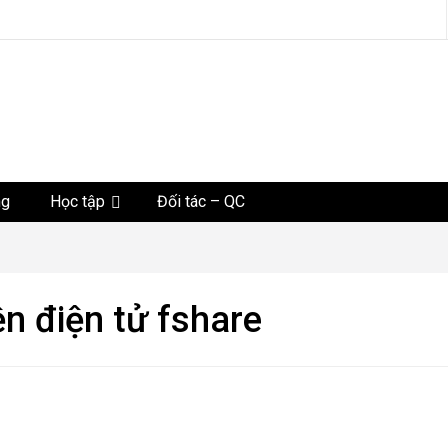
tức
ng
Học tập
Đối tác – QC
iện điện tử fshare