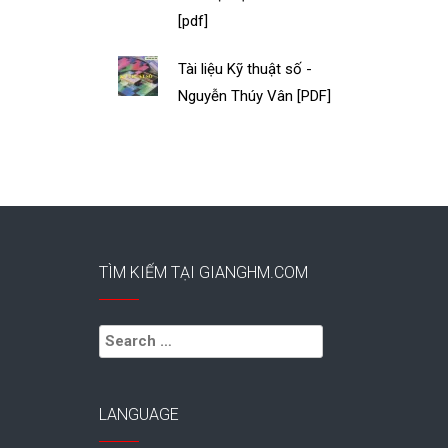
[pdf]
Tài liệu Kỹ thuật số -
Nguyễn Thúy Vân [PDF]
TÌM KIẾM TẠI GIANGHM.COM
Search
for:
LANGUAGE