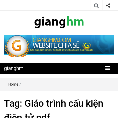
Website chia sẻ kiến thức, kinh nghiệm, thủ thuật, tin tức khoa học
gianghm
kỹ thuật miễn phí
gianghm
Home
/
Tag:
Giáo trình cấu kiện
điện tử pdf