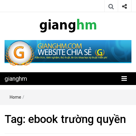
Website chia sẻ kiến thức, kinh nghiệm, thủ thuật, tin tức khoa học
gianghm
kỹ thuật miễn phí
gianghm
Home
/
Tag:
ebook trường quyền