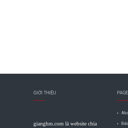
GIỚI THIỆU
PAG
Abo
gianghm.com là website chia
Báo