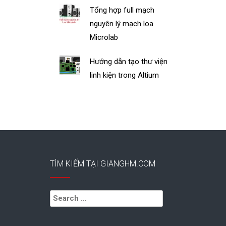
Tổng hợp full mạch
nguyên lý mạch loa
Microlab
Hướng dẫn tạo thư viện
linh kiện trong Altium
TÌM KIẾM TẠI GIANGHM.COM
Search
for: