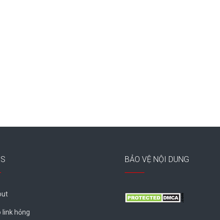
ES
BẢO VỆ NỘI DUNG
ut
 link hỏng