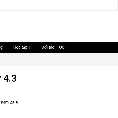
tức
ng
Học tập
Đối tác – QC
 4.3