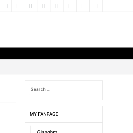
Search
for:
MY FANPAGE
Gianghm