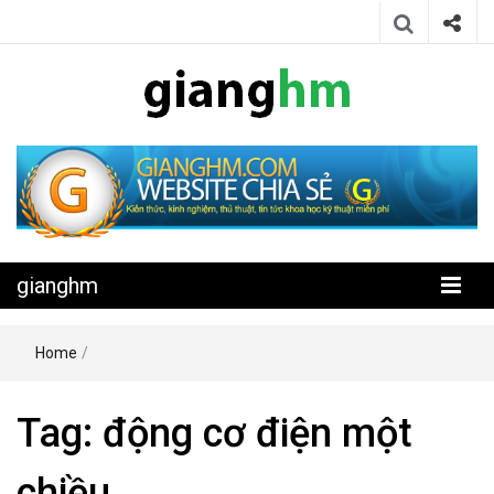
Website chia sẻ kiến thức, kinh nghiệm, thủ thuật, tin tức khoa học
gianghm
kỹ thuật miễn phí
gianghm
Home
/
Tag:
động cơ điện một
chiều