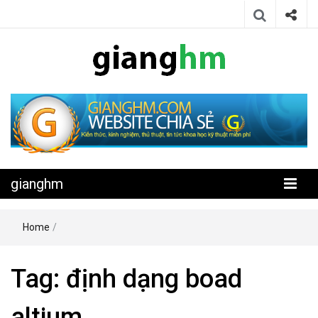
Website chia sẻ kiến thức, kinh nghiệm, thủ thuật, tin tức khoa học
gianghm
kỹ thuật miễn phí
gianghm
Home
/
Tag:
định dạng boad
altium