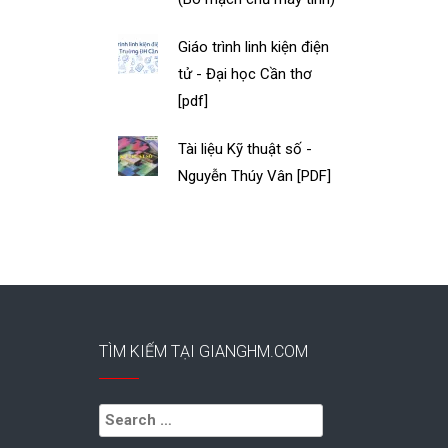
Giáo trình linh kiện điện
tử - Đại học Cần thơ
[pdf]
Tài liệu Kỹ thuật số -
Nguyễn Thúy Vân [PDF]
TÌM KIẾM TẠI GIANGHM.COM
Search
for: