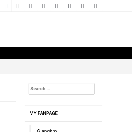
Search
for:
MY FANPAGE
Gianghm