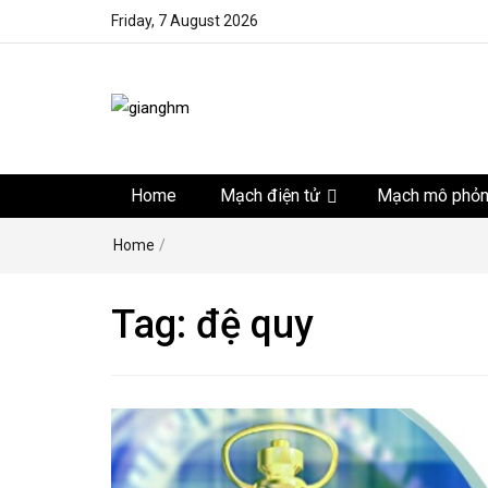
Friday, 7 August 2026
gianghm
Website chia sẻ kiến thức, kinh nghiệm, thủ thuật, tin 
khoa học kỹ thuật miễn phí
Home
Mạch điện tử
Mạch mô phỏ
Home
/
Tag:
đệ quy