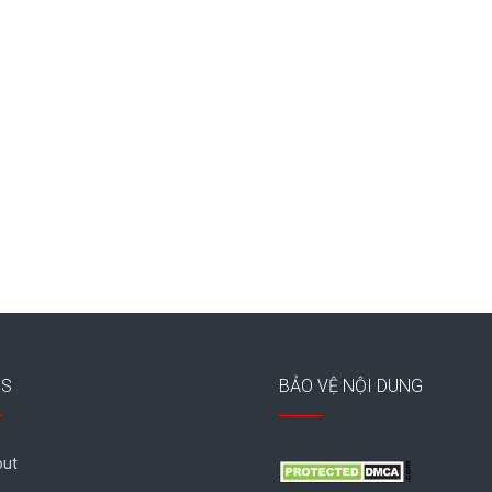
ES
BẢO VỆ NỘI DUNG
ut