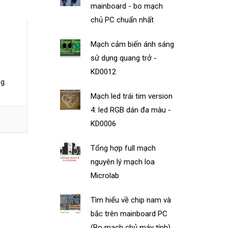
mainboard - bo mạch
chủ PC chuẩn nhất
Mạch cảm biến ánh sáng
sử dụng quang trở -
KD0012
g.
Mạch led trái tim version
4: led RGB dán đa màu -
KD0006
Tổng hợp full mạch
nguyên lý mạch loa
Microlab
Tìm hiểu về chip nam và
bắc trên mainboard PC
(Bo mạch chủ máy tính)