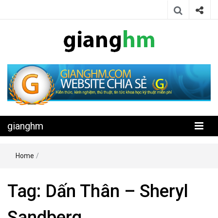
Website chia sẻ kiến thức, kinh nghiệm, thủ thuật, tin tức khoa học
gianghm
kỹ thuật miễn phí
gianghm
Home
/
Tag:
Dấn Thân – Sheryl
Sandberg