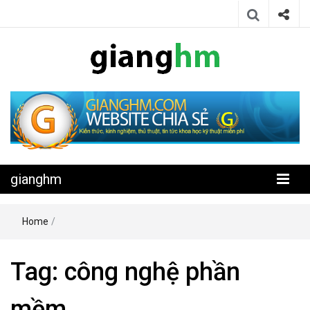
Website chia sẻ kiến thức, kinh nghiệm, thủ thuật, tin tức khoa học
gianghm
kỹ thuật miễn phí
gianghm
Home
/
Tag:
công nghệ phần
mềm