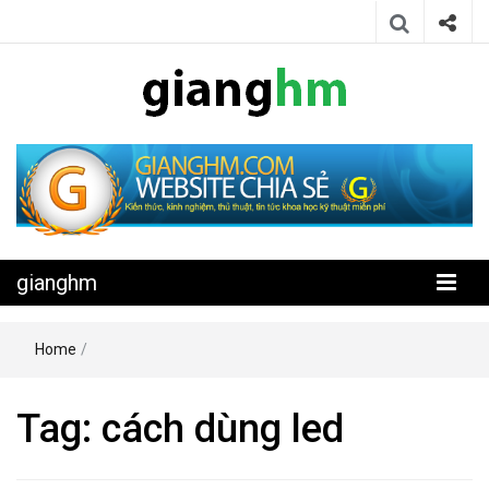
Website chia sẻ kiến thức, kinh nghiệm, thủ thuật, tin tức khoa học
gianghm
kỹ thuật miễn phí
gianghm
Home
/
Tag:
cách dùng led