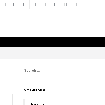
Search
for:
MY FANPAGE
Gianghm