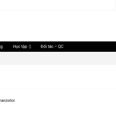
tức
ng
Học tập
Đối tác – QC