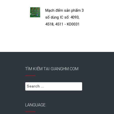
Mạch đếm sản phẩm 3
số dùng IC số: 4093,
4518, 4511 - KD0031
TÌM KIẾM TẠI GIANGHM.COM
Search
for:
LANGUAGE