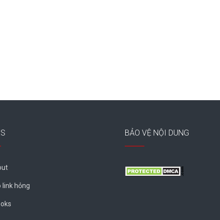
ES
BẢO VỆ NỘI DUNG
ut
 link hỏng
oks