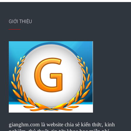
GIỚI THIỆU
gianghm.com là website chia sẻ kiến thức, kinh