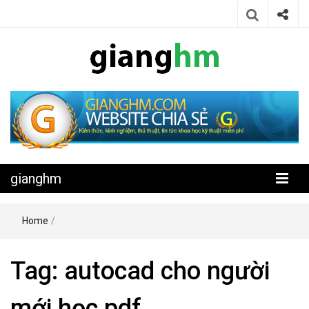
Website chia sẻ kiến thức, kinh nghiệm, thủ thuật, tin tức khoa học
gianghm
kỹ thuật miễn phí
gianghm
Home
/
Tag:
autocad cho người
mới học pdf