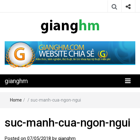
Website chia sẻ kiến thức, kinh nghiệm, thủ thuật, tin tức khoa học
gianghm
kỹ thuật miễn phí
gianghm
Home
/
/
suc-manh-cua-ngon-ngui
suc-manh-cua-ngon-ngui
Posted on
07/05/2018
by
gianghm