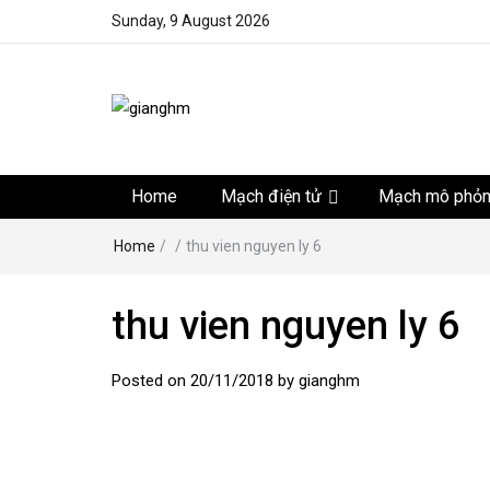
Sunday, 9 August 2026
gianghm
Website chia sẻ kiến thức, kinh nghiệm, thủ thuật, tin 
khoa học kỹ thuật miễn phí
Home
Mạch điện tử
Mạch mô phỏ
Home
/
/
thu vien nguyen ly 6
thu vien nguyen ly 6
Posted on
20/11/2018
by
gianghm