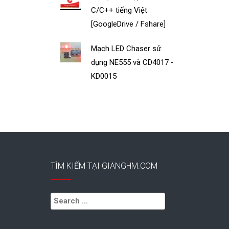
C/C++ tiếng Việt
[GoogleDrive / Fshare]
Mạch LED Chaser sử
dụng NE555 và CD4017 -
KD0015
TÌM KIẾM TẠI GIANGHM.COM
Search
for: