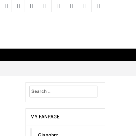
Search
for:
MY FANPAGE
Gianghm