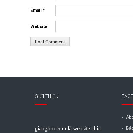
Email
*
Website
GIỚI THIỆU
PAG
Abo
gianghm.com là website chia
Báo