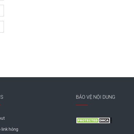
ES
BẢO VỆ NỘI DUNG
ut
 link hỏng