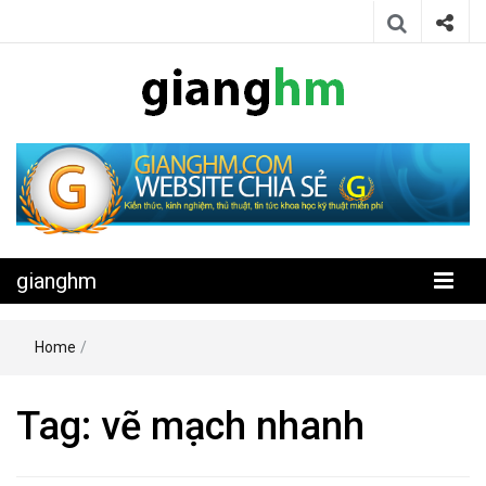
Website chia sẻ kiến thức, kinh nghiệm, thủ thuật, tin tức khoa học
gianghm
kỹ thuật miễn phí
gianghm
Home
/
Tag:
vẽ mạch nhanh