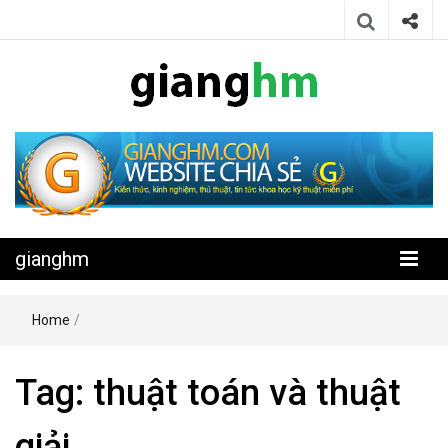
Website chia sẻ kiến thức, kinh nghiệm, thủ thuật, tin tức khoa học
gianghm
kỹ thuật miễn phí
gianghm
Home
/
Tag:
thuật toán và thuật
giải