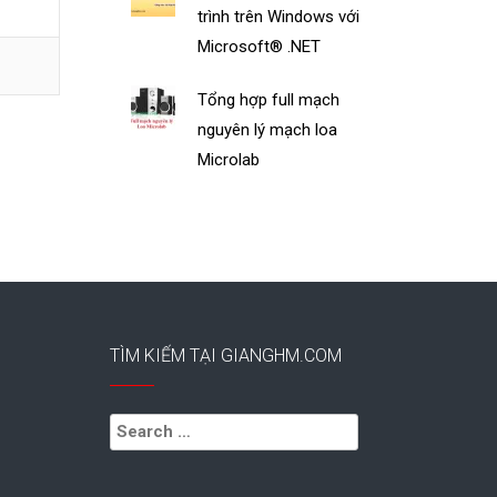
trình trên Windows với
Microsoft® .NET
Tổng hợp full mạch
nguyên lý mạch loa
Microlab
TÌM KIẾM TẠI GIANGHM.COM
Search
for: