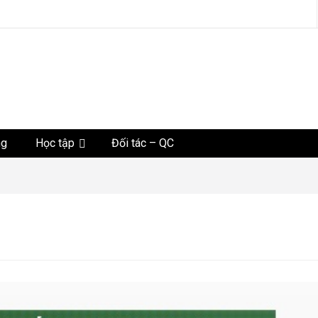
tức
ng
Học tập
Đối tác – QC