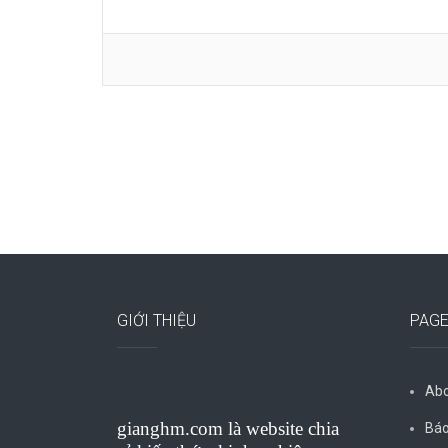
GIỚI THIỆU
PAG
Abo
gianghm.com là website chia
Báo