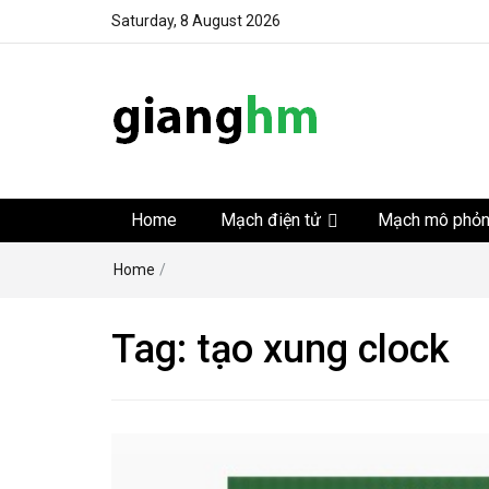
Saturday, 8 August 2026
gianghm
Website chia sẻ kiến thức, kinh nghiệm, thủ thuật, tin 
khoa học kỹ thuật miễn phí
Home
Mạch điện tử
Mạch mô phỏ
Home
/
Tag:
tạo xung clock