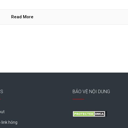
Read More
ES
BẢO VỆ NỘI DUNG
ut
 link hỏng