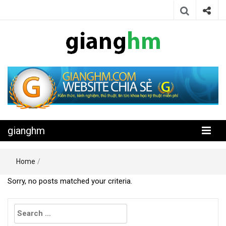
Website chia sẻ kiến thức, kinh nghiệm, thủ thuật, tin tức khoa học
gianghm
kỹ thuật miễn phí
gianghm
Home
/
Sorry, no posts matched your criteria.
Search
for: