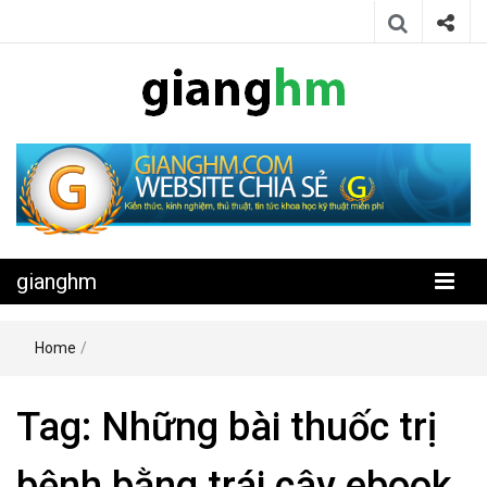
Website chia sẻ kiến thức, kinh nghiệm, thủ thuật, tin tức khoa học
gianghm
kỹ thuật miễn phí
gianghm
Home
/
Tag:
Những bài thuốc trị
bệnh bằng trái cây ebook