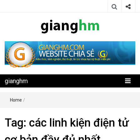
Website chia sẻ kiến thức, kinh nghiệm, thủ thuật, tin tức khoa học
gianghm
kỹ thuật miễn phí
gianghm
Home
/
Tag:
các linh kiện điện tử
cơ bản đầy đủ nhất