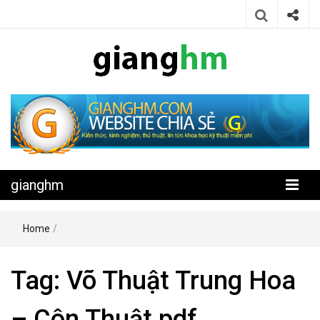
Website chia sẻ kiến thức, kinh nghiệm, thủ thuật, tin tức khoa học
gianghm
kỹ thuật miễn phí
gianghm
Home
/
Tag:
Võ Thuật Trung Hoa
– Côn Thuật pdf