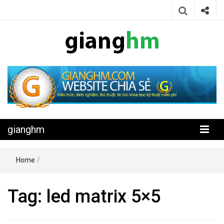
Website chia sẻ kiến thức, kinh nghiệm, thủ thuật, tin tức khoa học
gianghm
kỹ thuật miễn phí
gianghm
Home
/
Tag:
led matrix 5×5