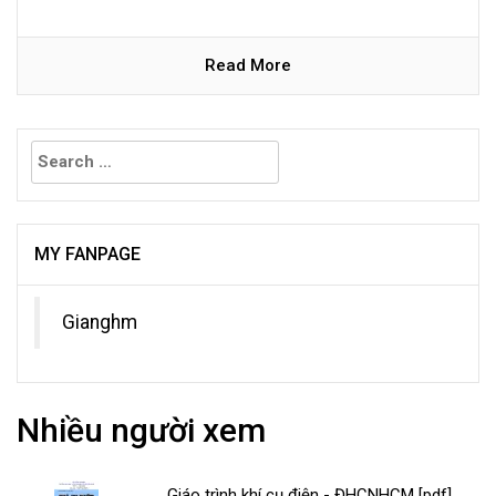
Read More
Search
for:
MY FANPAGE
Gianghm
Nhiều người xem
Giáo trình khí cụ điện - ĐHCNHCM [pdf]