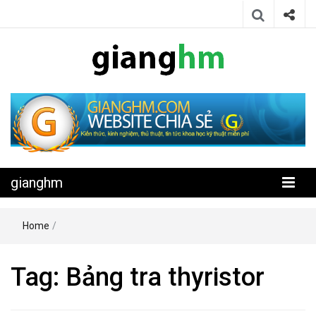
Website chia sẻ kiến thức, kinh nghiệm, thủ thuật, tin tức khoa học
gianghm
kỹ thuật miễn phí
gianghm
Home
/
Tag:
Bảng tra thyristor