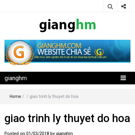
Website chia sẻ kiến thức, kinh nghiệm, thủ thuật, tin tức khoa học
gianghm
kỹ thuật miễn phí
gianghm
Home
/
/
giao trinh ly thuyet do hoa
giao trinh ly thuyet do hoa
Posted on
01/03/2018
by
gianghm